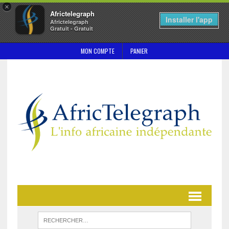
×
Africtelegraph
Installer l'app
Africtelegraph
Gratuit - Gratuit
MON COMPTE
PANIER