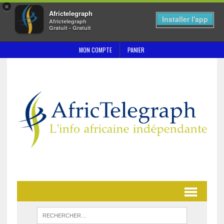
×
Africtelegraph
Installer l'app
Africtelegraph
Gratuit - Gratuit
MON COMPTE
PANIER