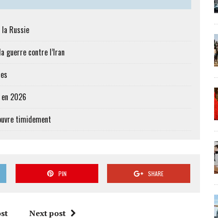
 la Russie
a guerre contre l’Iran
res
e en 2026
’ouvre timidement
PIN
SHARE
st
Next post