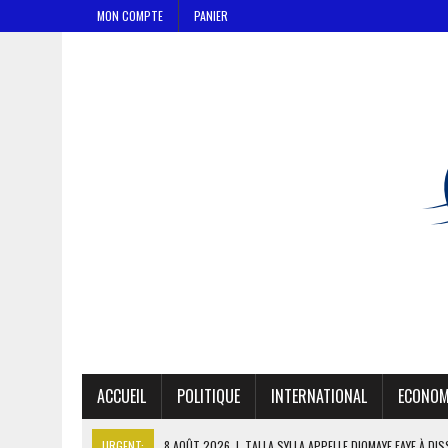
MON COMPTE
PANIER
ACCUEIL
POLITIQUE
INTERNATIONAL
ECONOM
URGENT:
8 AOÛT 2026
|
TALLA SYLLA APPELLE DIOMAYE FAYE À DI