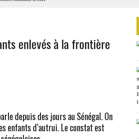
ILLAGES S’OUVRE TIMIDEMENT
NS CONTRE LA RUSSIE
S AVEC LA GUERRE CONTRE L’IRAN
nts enlevés à la frontière
 BUDGÉTAIRES
rle depuis des jours au Sénégal. On
es enfants d’autrui. Le constat est
 sénégalaises.