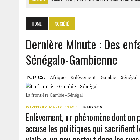
8 AOÛT 2026
|
LIBAN-SUD : LE CHANTIER DE RECONSTRUCTION DES V
8 AOÛT 2026
|
LE SÉNAT AMÉRICAIN ADOPTE UN PROJET DE SANCTIO
HOME
SOCIÉTÉ
8 AOÛT 2026
|
L’ÉCONOMIE AMÉRICAINE PERD DES MILLIERS D’EMPLOI
Dernière Minute : Des enfa
8 AOÛT 2026
|
L’UNIVERSITÉ LIBANAISE FRAGILISÉE PAR LES COUPES
Sénégalo-Gambienne
TOPICS:
Afrique
Enlèvement
Gambie
Sénégal
La frontière Gambie - Sénégal
POSTED BY:
MAPOTE GAYE
7 MARS 2018
Enlèvement, un phénomène dont on pa
accuse les politiques qui sacrifient l
visible, un peu partout dans les rues