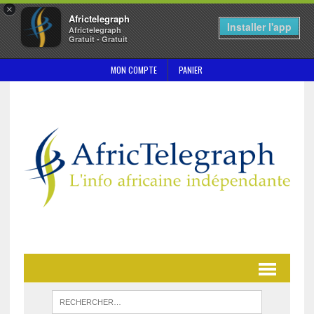
×
Africtelegraph
Installer l'app
Africtelegraph
Gratuit - Gratuit
MON COMPTE
PANIER