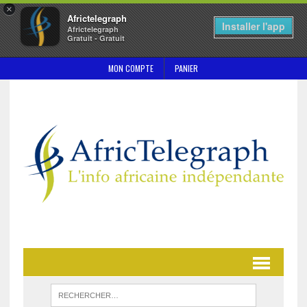
×
Africtelegraph
Installer l'app
Africtelegraph
Gratuit - Gratuit
MON COMPTE
PANIER