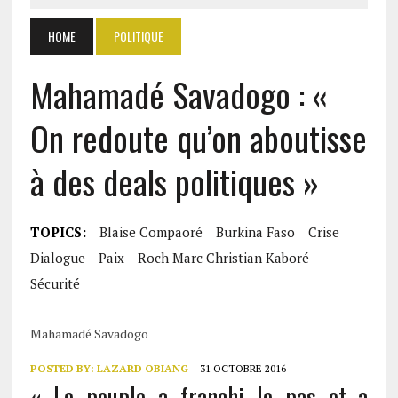
HOME
POLITIQUE
Mahamadé Savadogo : «
On redoute qu’on aboutisse
à des deals politiques »
TOPICS:
Blaise Compaoré
Burkina Faso
Crise
Dialogue
Paix
Roch Marc Christian Kaboré
Sécurité
Mahamadé Savadogo
POSTED BY:
LAZARD OBIANG
31 OCTOBRE 2016
« Le peuple a franchi le pas et a