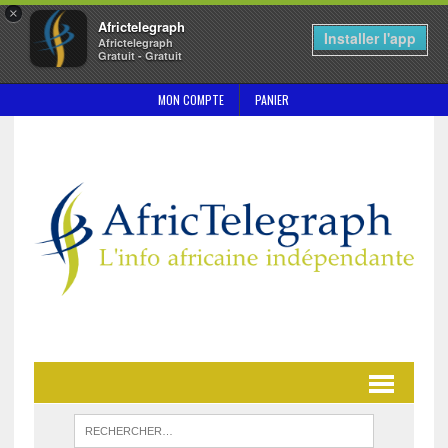
×
Africtelegraph
Installer l'app
Africtelegraph
Gratuit - Gratuit
MON COMPTE
PANIER