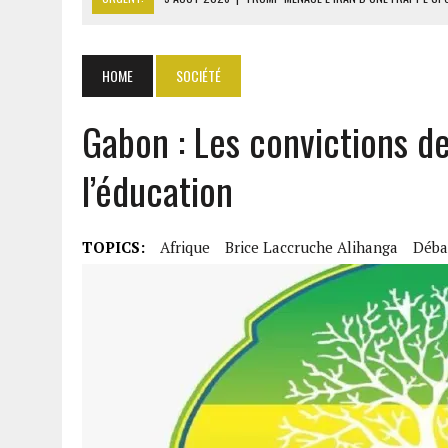
5 AOÛT 2026
|
TÉHÉRAN ET MASCATE NÉGOCIENT DES C
5 AOÛT 2026
|
RDC : JUSQU’À 5000 TONNES D’URANIUM EXPORTÉES V
HOME
SOCIÉTÉ
5 AOÛT 2026
|
SÉNÉGAL : LANSANA GAGNY SAKHO PREND SES DISTA
5 AOÛT 2026
|
LA CÔTE D’IVOIRE IMPOSE LE PAQUET NEUTRE POUR L
Gabon : Les convictions de
l’éducation
TOPICS:
Afrique
Brice Laccruche Alihanga
Déba