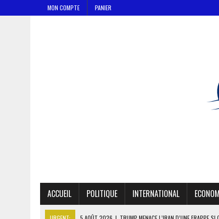
MON COMPTE
PANIER
ACCUEIL
POLITIQUE
INTERNATIONAL
ECONOM
URGENT:
5 AOÛT 2026
|
TRUMP MENACE L’IRAN D’UNE FRAPPE SI