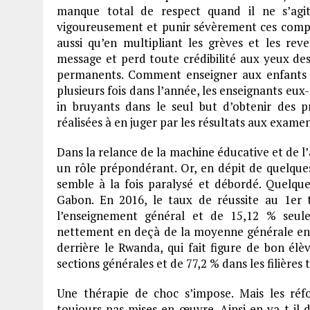
manque total de respect quand il ne s’agit 
vigoureusement et punir sévèrement ces compor
aussi qu’en multipliant les grèves et les rev
message et perd toute crédibilité aux yeux des 
permanents. Comment enseigner aux enfants l’
plusieurs fois dans l’année, les enseignants eux
in bruyants dans le seul but d’obtenir des p
réalisées à en juger par les résultats aux exame
Dans la relance de la machine éducative et de l’
un rôle prépondérant. Or, en dépit de quelques i
semble à la fois paralysé et débordé. Quelques
Gabon. En 2016, le taux de réussite au 1er 
l’enseignement général et de 15,12 % seule
nettement en deçà de la moyenne générale enre
derrière le Rwanda, qui fait figure de bon él
sections générales et de 77,2 % dans les filières
Une thérapie de choc s’impose. Mais les réf
toujours pas mises en œuvre. Ainsi en va-t-il d