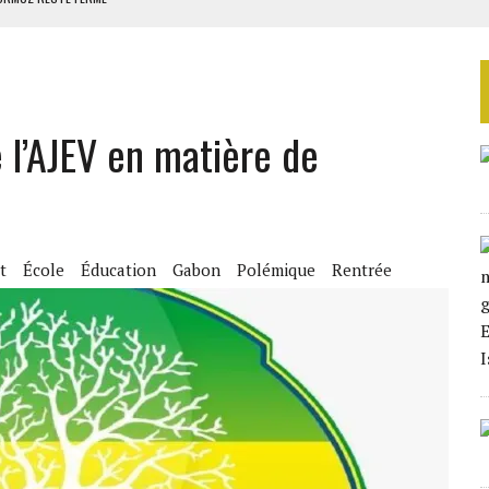
OULOIRS SÛRS DANS LE DÉTROIT D’ORMUZ
ERS LA CHINE EN 20 ANS
NCES AVEC SONKO
ES CIGARETTES
 l’AJEV en matière de
t
École
Éducation
Gabon
Polémique
Rentrée