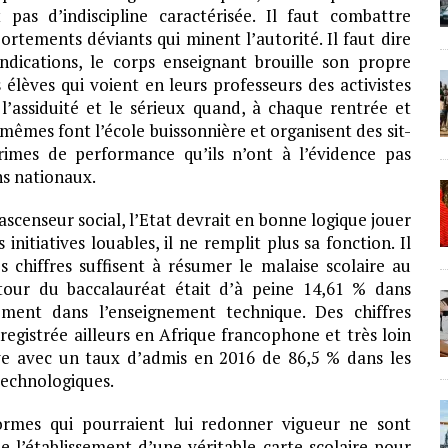
pas d’indiscipline caractérisée. Il faut combattre
tements déviants qui minent l’autorité. Il faut dire
endications, le corps enseignant brouille son propre
élèves qui voient en leurs professeurs des activistes
assiduité et le sérieux quand, à chaque rentrée et
-mêmes font l’école buissonnière et organisent des sit-
rimes de performance qu’ils n’ont à l’évidence pas
ns nationaux.
ascenseur social, l’Etat devrait en bonne logique jouer
nitiatives louables, il ne remplit plus sa fonction. Il
 chiffres suffisent à résumer le malaise scolaire au
tour du baccalauréat était d’à peine 14,61 % dans
ment dans l’enseignement technique. Des chiffres
gistrée ailleurs en Afrique francophone et très loin
ève avec un taux d’admis en 2016 de 86,5 % dans les
 technologiques.
ormes qui pourraient lui redonner vigueur ne sont
e l’établissement d’une véritable carte scolaire pour