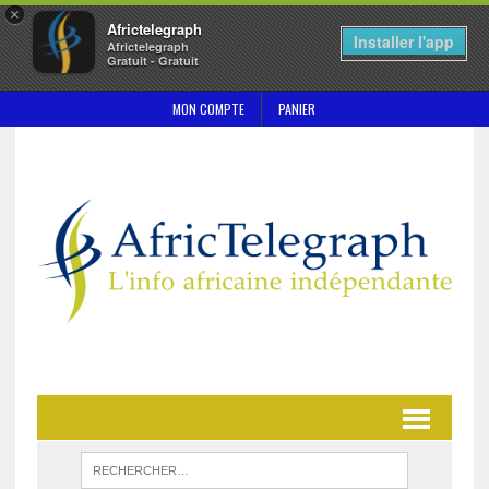
×
Africtelegraph
Installer l'app
Africtelegraph
Gratuit - Gratuit
MON COMPTE
PANIER