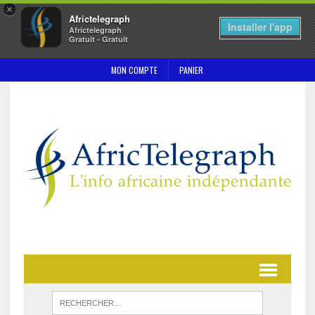
×
Africtelegraph
Installer l'app
Africtelegraph
Gratuit - Gratuit
MON COMPTE
PANIER