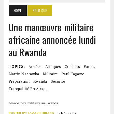
HOME
POLITIQUE
Une manœuvre militaire
africaine annoncée lundi
au Rwanda
TOPICS:
Armées
Attaques
Combats
Forces
Martin Nzaramba
Militaire
Paul Kagame
Préparation
Rwanda
Sécurité
Tranquillité En Afrique
Manoeuvre militaire au Rwanda
POSTED BY:
LAZARD OBIANG
17 MARS 2017