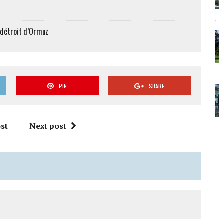
 détroit d’Ormuz
PIN
SHARE
st
Next post