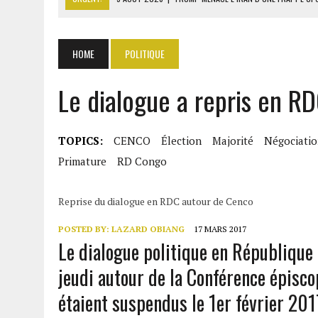
5 AOÛT 2026
|
TÉHÉRAN ET MASCATE NÉGOCIENT DES COULOIRS SÛR
5 AOÛT 2026
|
RDC : JUSQU’À 5000 TONNES D’URANIUM EXPORTÉES V
HOME
POLITIQUE
5 AOÛT 2026
|
SÉNÉGAL : LANSANA GAGNY SAKHO PREND SES DISTA
Le dialogue a repris en R
5 AOÛT 2026
|
LA CÔTE D’IVOIRE IMPOSE LE PAQUET NEUTRE POUR L
TOPICS:
CENCO
Élection
Majorité
Négociatio
Primature
RD Congo
Reprise du dialogue en RDC autour de Cenco
POSTED BY:
LAZARD OBIANG
17 MARS 2017
Le dialogue politique en Républiqu
jeudi autour de la Conférence épisco
étaient suspendus le 1er février 201