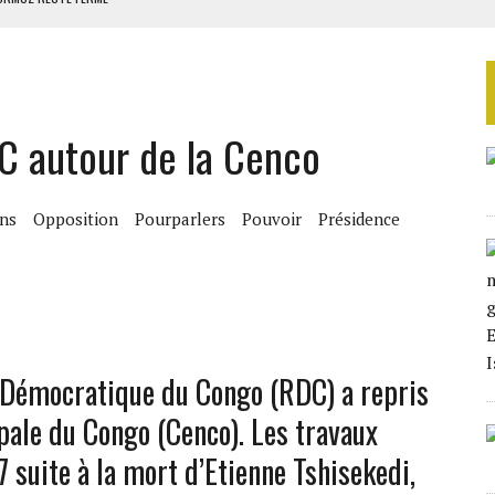
S DANS LE DÉTROIT D’ORMUZ
ERS LA CHINE EN 20 ANS
NCES AVEC SONKO
DC autour de la Cenco
ES CIGARETTES
ns
Opposition
Pourparlers
Pouvoir
Présidence
e Démocratique du Congo (RDC) a repris
pale du Congo (Cenco). Les travaux
7 suite à la mort d’Etienne Tshisekedi,