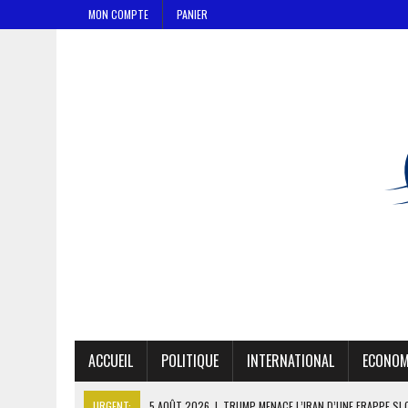
MON COMPTE
PANIER
ACCUEIL
POLITIQUE
INTERNATIONAL
ECONOM
URGENT:
5 AOÛT 2026
|
TRUMP MENACE L’IRAN D’UNE FRAPPE SI