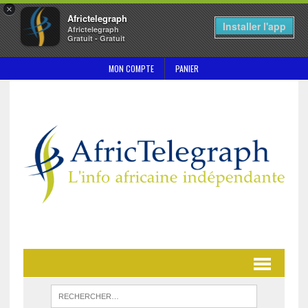
×
Africtelegraph
Installer l'app
Africtelegraph
Gratuit - Gratuit
MON COMPTE
PANIER