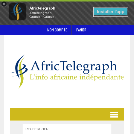
×
Africtelegraph
Installer l'app
Africtelegraph
Gratuit - Gratuit
MON COMPTE
PANIER