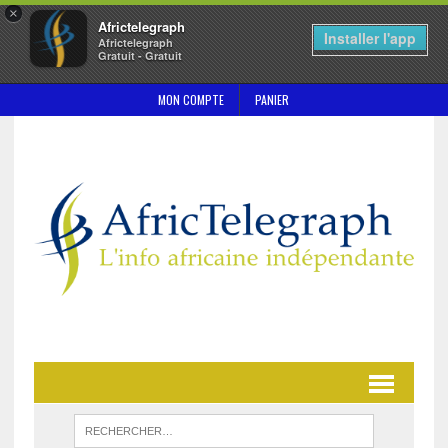
×
Africtelegraph
Installer l'app
Africtelegraph
Gratuit - Gratuit
MON COMPTE
PANIER