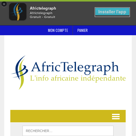
×
Africtelegraph
Installer l'app
Africtelegraph
Gratuit - Gratuit
MON COMPTE
PANIER