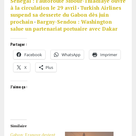
Sénégal : l’autoroute Mbour-Thiadiaye ouvre
à la circulation le 29 avril
·
Turkish Airlines
suspend sa desserte du Gabon dès juin
prochain
·
Bargny-Sendou : Washington
salue un partenariat portuaire avec Dakar
Partager :
Facebook
WhatsApp
Imprimer
X
Plus
J’aime ça :
Similaire
Gabon: Eranove devient