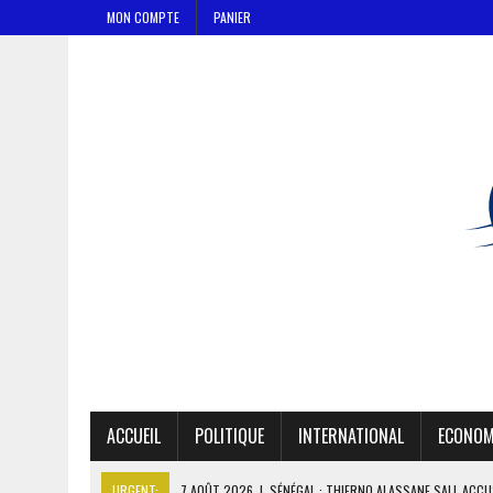
MON COMPTE
PANIER
ACCUEIL
POLITIQUE
INTERNATIONAL
ECONOM
URGENT:
7 AOÛT 2026
|
SÉNÉGAL : THIERNO ALASSANE SALL ACCU