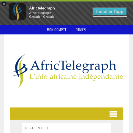
×
Africtelegraph
Installer l'app
Africtelegraph
Gratuit - Gratuit
MON COMPTE
PANIER