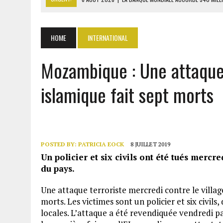
6 AOÛT 2026
|
CAN FÉMININE : LA CÔTE D’IVOIRE ET L’AFRIQUE DU 
6 AOÛT 2026
|
MONDIAL 2030 : INFANTINO ACCUSÉ D’AVOIR PROMIS 
HOME
INTERNATIONAL
6 AOÛT 2026
|
SÉNÉGAL : ABDOU KHADIR SOW QUITTE LE PRP POUR 
Mozambique : Une attaque 
6 AOÛT 2026
|
CÔTE D’IVOIRE-UE : 1 074 LIGNES TARIFAIRES DANS LA
islamique fait sept morts
POSTED BY:
PATRICIA EOCK
8 JUILLET 2019
Un policier et six civils ont été tués mercr
du pays.
Une attaque terroriste mercredi contre le villa
morts. Les victimes sont un policier et six civils
locales. L’attaque a été revendiquée vendredi par