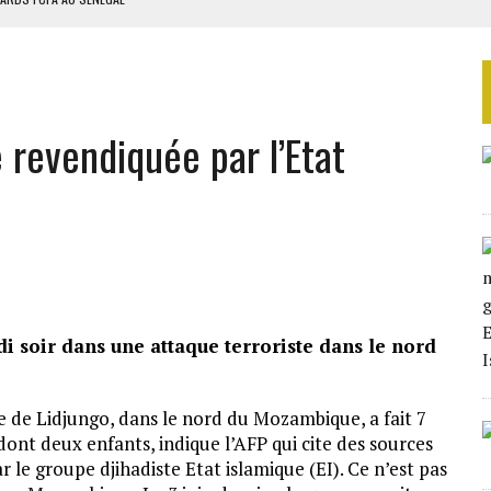
SUD DÉCROCHENT LEUR QUALIFICATION POUR LES QUARTS DE FINALE
LA FINALE AU MAROC
SOUTENIR DIOMAYE FAYE
revendiquée par l’Etat
 4E PHASE DE L’APE
edi soir dans une attaque terroriste dans le nord
ge de Lidjungo, dans le nord du Mozambique, a fait 7
, dont deux enfants, indique l’AFP qui cite des sources
 le groupe djihadiste Etat islamique (EI). Ce n’est pas