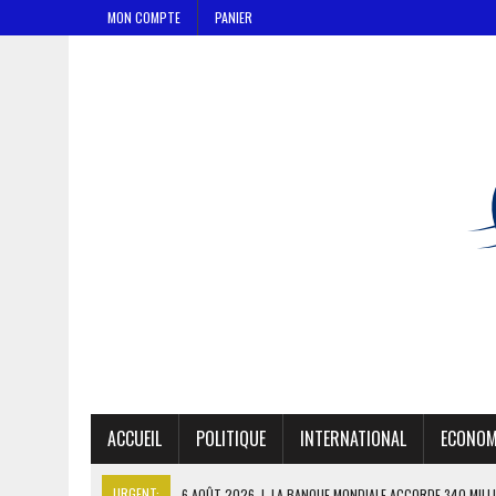
MON COMPTE
PANIER
ACCUEIL
POLITIQUE
INTERNATIONAL
ECONOM
URGENT:
6 AOÛT 2026
|
LA BANQUE MONDIALE ACCORDE 340 MILL