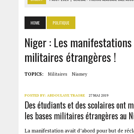
7 AOÛT 2026
|
LE PREMIER MINISTRE GUINÉEN SALUE LE MODÈLE IVOI
7 AOÛT 2026
|
GAZ GTA : KOSMOS ENERGY ACTUALISE L’AVANCEMENT
HOME
POLITIQUE
7 AOÛT 2026
|
OUATTARA APPELLE À L’UNION NATIONALE POUR BÂTIR
Niger : Les manifestations
7 AOÛT 2026
|
CÔTE D’IVOIRE : OUATTARA GRACIE 4 661 DÉTENUS P
militaires étrangères !
TOPICS:
Militaires
Niamey
POSTED BY:
ABDOULAYE TRAORE
27 MAI 2019
Des étudiants et des scolaires ont 
les bases militaires étrangères au N
La manifestation avait d’abord pour but de récl