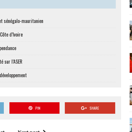
et sénégalo-mauritanien
Côte d’Ivoire
épendance
té sur l’ASER
e développement
PIN
SHARE
st
Next post