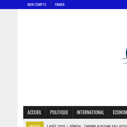
MON COMPTE
PANIER
ACCUEIL
POLITIQUE
INTERNATIONAL
ECONOM
URGENT:
7 AOÛT 2026
|
SÉNÉGAL : THIERNO ALASSANE SALL ACCU