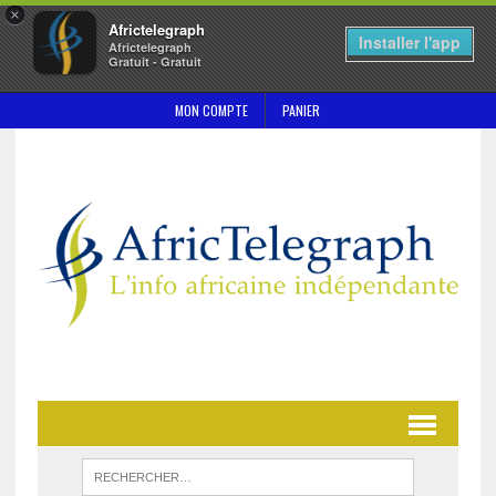
×
Africtelegraph
Installer l'app
Africtelegraph
Gratuit - Gratuit
MON COMPTE
PANIER