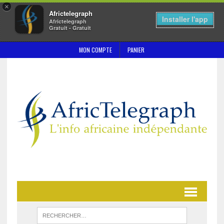
×
Africtelegraph
Installer l'app
Africtelegraph
Gratuit - Gratuit
MON COMPTE
PANIER