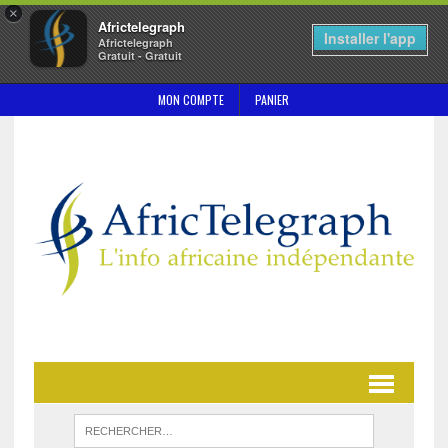
×
Africtelegraph
Installer l'app
Africtelegraph
Gratuit - Gratuit
MON COMPTE
PANIER