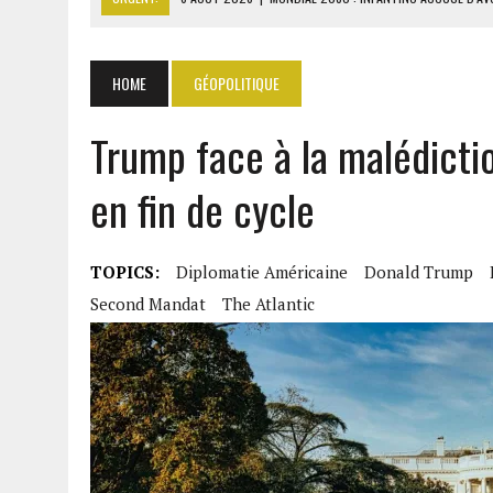
6 AOÛT 2026
|
CÔTE D’IVOIRE-UE : 1 074 LIGNES TARIFAIRES DANS LA
6 AOÛT 2026
|
LA BANQUE MONDIALE ACCORDE 340 MILLIARDS FCFA 
HOME
GÉOPOLITIQUE
6 AOÛT 2026
|
CAN FÉMININE : LA CÔTE D’IVOIRE ET L’AFRIQUE DU 
Trump face à la malédicti
6 AOÛT 2026
|
MONDIAL 2030 : INFANTINO ACCUSÉ D’AVOIR PROMIS 
en fin de cycle
TOPICS:
Diplomatie Américaine
Donald Trump
Second Mandat
The Atlantic