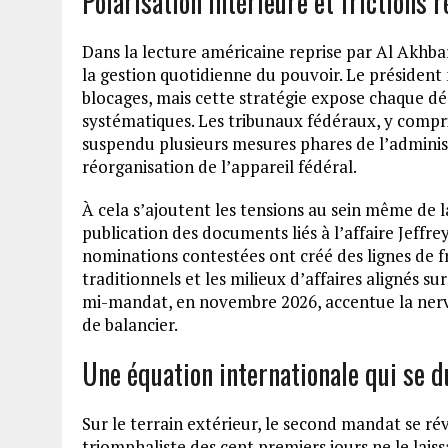
Polarisation intérieure et frictions 
Dans la lecture américaine reprise par Al Akhbar
la gestion quotidienne du pouvoir. Le président 
blocages, mais cette stratégie expose chaque déc
systématiques. Les tribunaux fédéraux, y compri
suspendu plusieurs mesures phares de l’administ
réorganisation de l’appareil fédéral.
À cela s’ajoutent les tensions au sein même de l
publication des documents liés à l’affaire Jeffrey
nominations contestées ont créé des lignes de fr
traditionnels et les milieux d’affaires alignés s
mi-mandat, en novembre 2026, accentue la nervo
de balancier.
Une équation internationale qui se d
Sur le terrain extérieur, le second mandat se ré
triomphaliste des cent premiers jours ne le laiss