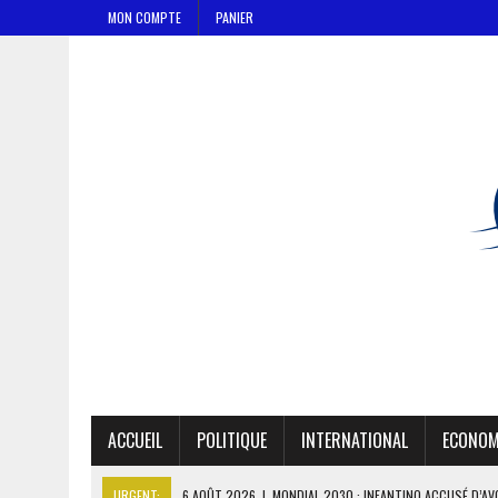
MON COMPTE
PANIER
ACCUEIL
POLITIQUE
INTERNATIONAL
ECONOM
URGENT:
6 AOÛT 2026
|
SÉNÉGAL : ABDOU KHADIR SOW QUITTE L