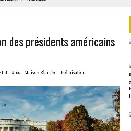
 4E PHASE DE L’APE
AU SÉNÉGAL
SUD DÉCROCHENT LEUR QUALIFICATION POUR LES QUARTS DE FINALE
on des présidents américains
LA FINALE AU MAROC
Etats-Unis
Maison Blanche
Polarisation