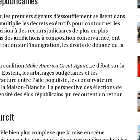
républicaines
, les premiers signaux d’essoufflement se lisent dans
multiplie les décrets exécutifs pour contourner les
ision à des recours judiciaires de plus en plus
s des juridictions à composition conservatrice, ont
ration sur l’immigration, les droits de douane ou la
a coalition
Make America Great Again
. Le débat sur la
 Epstein, les arbitrages budgétaires et les
acture entre l’aile populiste, les conservateurs
ur la Maison-Blanche. La perspective des élections de
sité des élus républicains qui redoutent un retour
urcit
vèle bien plus complexe que la mise en scène
ait penser. Le dossier ukrainien reste enlisé malgré les