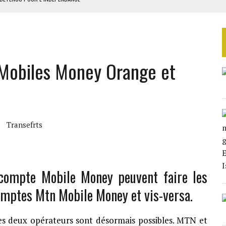
E DUPLICITÉ SUR L’ASER
RIEN DE DÉVELOPPEMENT
GUERPISSEMENTS ILLÉGAUX
 Mobiles Money Orange et
 LA GRANDE CÔTE D’IVOIRE
Transefrts
 compte Mobile Money peuvent faire les
comptes Mtn Mobile Money et vis-versa.
es deux opérateurs sont désormais possibles. MTN et