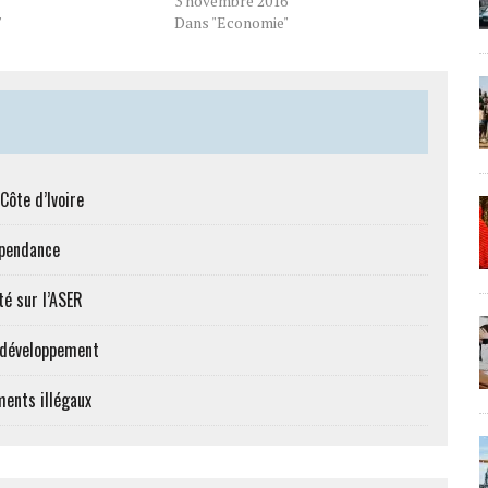
3 novembre 2016
"
Dans "Economie"
Côte d’Ivoire
épendance
té sur l’ASER
e développement
ments illégaux