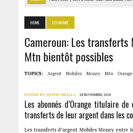
7 AOÛT 2026
|
SÉNÉGAL : THIERNO ALASSANE SALL ACCUSE PASTEF D
7 AOÛT 2026
|
LE PREMIER MINISTRE GUINÉEN SALUE LE MODÈLE IVOI
HOME
ECONOMIE
7 AOÛT 2026
|
OUATTARA ANNONCE DES SANCTIONS CONTRE LES DÉ
Cameroun: Les transferts
7 AOÛT 2026
|
OUATTARA APPELLE À L’UNION NATIONALE POUR BÂTIR
Mtn bientôt possibles
TOPICS:
Argent
Mobiles
Money
Mtn
Orange
POSTED BY:
DESTIN MBALLA
28 NOVEMBRE 2018
Les abonnés d’Orange titulaire de
transferts de leur argent dans les 
Les transferts d’argent Mobiles Money entre l