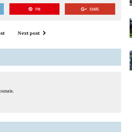
PIN
SHARE
st
Next post
ounais.