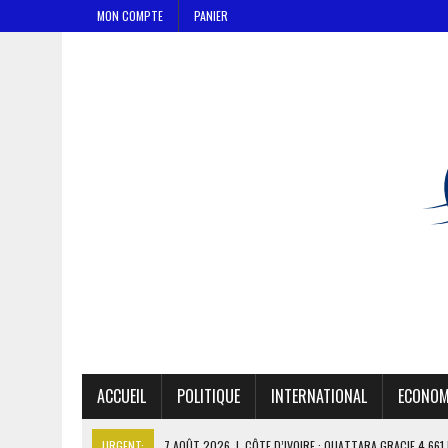
MON COMPTE
PANIER
ACCUEIL
POLITIQUE
INTERNATIONAL
ECONOM
URGENT:
7 AOÛT 2026
|
CÔTE D’IVOIRE : OUATTARA GRACIE 4 66