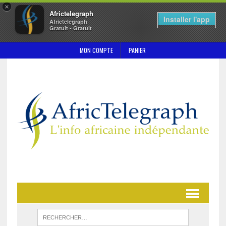
×
Africtelegraph
Installer l'app
Africtelegraph
Gratuit - Gratuit
MON COMPTE
PANIER