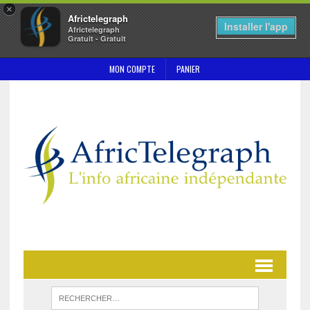
×
Africtelegraph
Installer l'app
Africtelegraph
Gratuit - Gratuit
MON COMPTE
PANIER