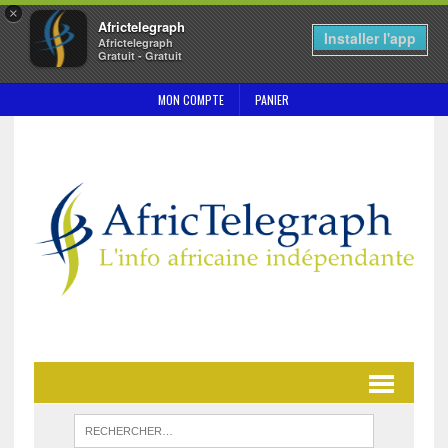
×
Africtelegraph
Installer l'app
Africtelegraph
Gratuit - Gratuit
MON COMPTE
PANIER