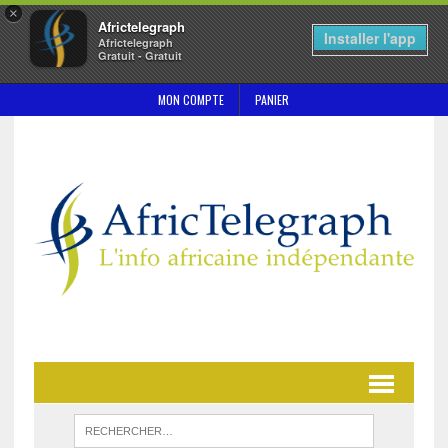
×
Africtelegraph
Installer l'app
Africtelegraph
Gratuit - Gratuit
MON COMPTE
PANIER