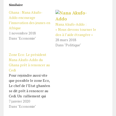
Similaire
Ghana : Nana Akufo-
Addo encourage
l’innovation des jeunes en
Nana Akufo-Addo :
Afrique
« Nous devons tourner le
1 novembre 2018
dos à l’aide étrangère »
Dans "Economie"
28 mars 2018
Dans "Politique"
Zone Eco: Le président
Nana Akufo-Addo du
Ghana prêt à renoncer au
Cedi
Pour rejoindre aussi vite
que possible le zone Eco,
Le chef de l’Etat ghanéen
se dit prêt à renoncer au
Cedi. Un ralliement qui
ferait de son pays la
7 janvier 2020
première puissance
Dans "Economie"
économique de la