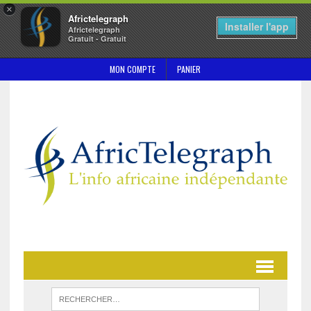
×
Africtelegraph
Installer l'app
Africtelegraph
Gratuit - Gratuit
MON COMPTE
PANIER