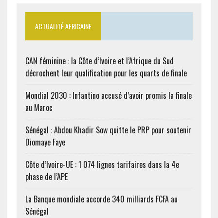
nouvelle communauté
monétaire, devant la
Côte d’Ivoire. M. Akufo-
ACTUALITÉ AFRICAINE
Addo dans son appel aux
autres pays de…
CAN féminine : la Côte d’Ivoire et l’Afrique du Sud
décrochent leur qualification pour les quarts de finale
Mondial 2030 : Infantino accusé d’avoir promis la finale
au Maroc
Sénégal : Abdou Khadir Sow quitte le PRP pour soutenir
Diomaye Faye
Côte d’Ivoire-UE : 1 074 lignes tarifaires dans la 4e
phase de l’APE
La Banque mondiale accorde 340 milliards FCFA au
Sénégal