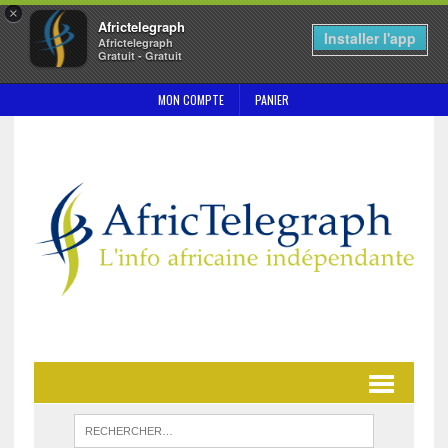
×
Africtelegraph
Installer l'app
Africtelegraph
Gratuit - Gratuit
MON COMPTE
PANIER