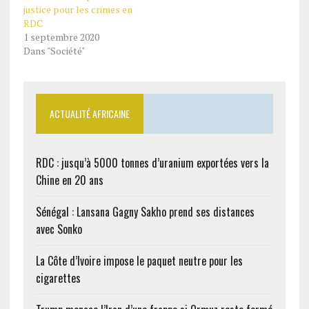
justice pour les crimes en
l’irakienne, Nadia Murad
RDC
ont rencontré le comité
1 septembre 2020
Nobel à Oslo en
Dans "Société"
Norvège…
ACTUALITÉ AFRICAINE
RDC : jusqu’à 5000 tonnes d’uranium exportées vers la
Chine en 20 ans
Sénégal : Lansana Gagny Sakho prend ses distances
avec Sonko
La Côte d’Ivoire impose le paquet neutre pour les
cigarettes