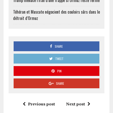
Trump menace l’Iran d’une frappe si Ormuz reste fermé
Téhéran et Mascate négocient des couloirs sûrs dans le
détroit d’Ormuz
SHARE
TWEET
PIN
SHARE
Previous post
Next post