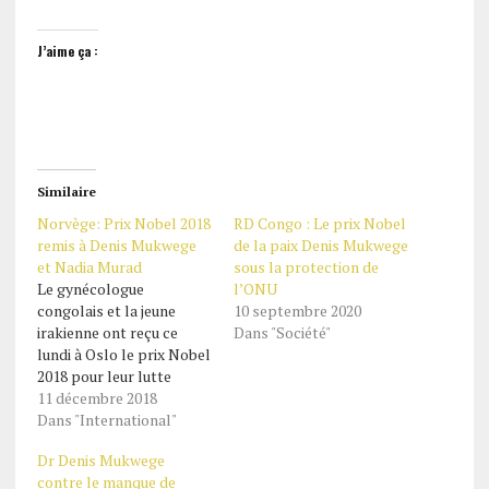
J’aime ça :
Similaire
Norvège: Prix Nobel 2018
RD Congo : Le prix Nobel
remis à Denis Mukwege
de la paix Denis Mukwege
et Nadia Murad
sous la protection de
Le gynécologue
l’ONU
congolais et la jeune
10 septembre 2020
irakienne ont reçu ce
Dans "Société"
lundi à Oslo le prix Nobel
2018 pour leur lutte
contre les violences et
11 décembre 2018
l’esclavage sexuels. Ce
Dans "International"
lundi, le gynécologue
Dr Denis Mukwege
congolais de 63 ans, Dr
contre le manque de
Denis Mukwege et