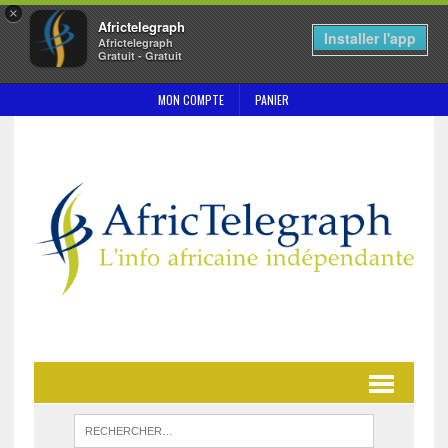
×
Africtelegraph
Installer l'app
Africtelegraph
Gratuit - Gratuit
MON COMPTE
PANIER