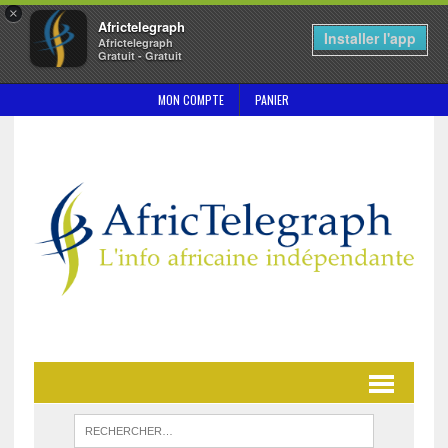
×
Africtelegraph
Installer l'app
Africtelegraph
Gratuit - Gratuit
MON COMPTE
PANIER