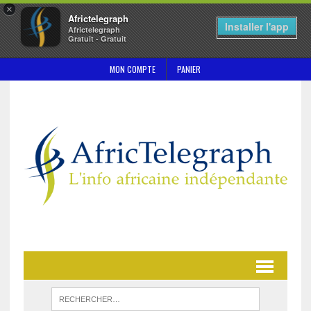
×
Africtelegraph
Installer l'app
Africtelegraph
Gratuit - Gratuit
MON COMPTE
PANIER