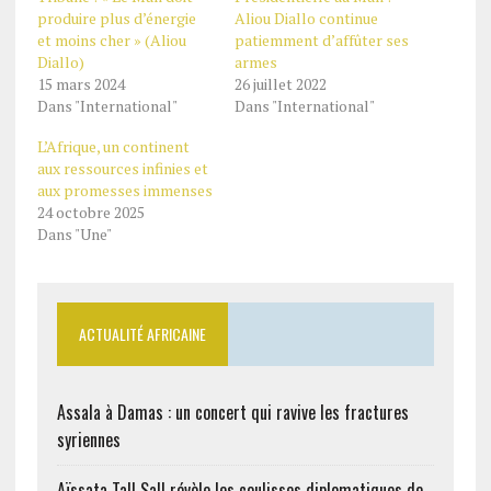
produire plus d’énergie
Aliou Diallo continue
et moins cher » (Aliou
patiemment d’affûter ses
Diallo)
armes
15 mars 2024
26 juillet 2022
Dans "International"
Dans "International"
L’Afrique, un continent
aux ressources infinies et
aux promesses immenses
24 octobre 2025
Dans "Une"
ACTUALITÉ AFRICAINE
Assala à Damas : un concert qui ravive les fractures
syriennes
Aïssata Tall Sall révèle les coulisses diplomatiques de