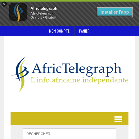
×
Africtelegraph
Installer l'app
Africtelegraph
Gratuit - Gratuit
MON COMPTE
PANIER