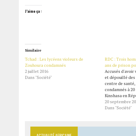
J’aime ça :
Similaire
Tchad : Les lycéens violeurs de
RDC : Trois ho
Zouhoura condamnés
ans de prison po
2 juillet 2016
Accusés d'avoir 
Dans "Société"
et dépouillé de
centre de santé,
condamnés à 20 
Kinshasa en Rép
du Congo, Les au
20 septembre 2
sont inquiètes d
Dans "Société"
l'insécurité. Un 
condamner trois
ACTUALITÉ AFRICAINE