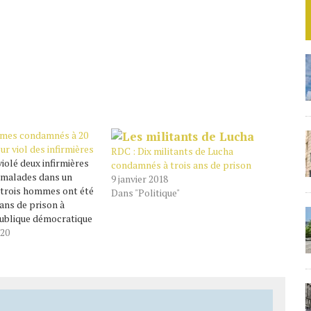
mmes condamnés à 20
ur viol des infirmières
RDC : Dix militants de Lucha
violé deux infirmières
condamnés à trois ans de prison
s malades dans un
9 janvier 2018
 trois hommes ont été
Dans "Politique"
ans de prison à
ublique démocratique
torités congolaises
020
e la hausse de
tribunal vient de
 prévenus pour viol…