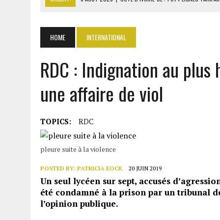
6 AOÛT 2026
|
LA BANQUE MONDIALE ACCORDE 340 MILLIARDS FCFA 
6 AOÛT 2026
|
CAN FÉMININE : LA CÔTE D’IVOIRE ET L’AFRIQUE DU 
HOME
INTERNATIONAL
6 AOÛT 2026
|
MONDIAL 2030 : INFANTINO ACCUSÉ D’AVOIR PROMIS 
RDC : Indignation au plus 
6 AOÛT 2026
|
SÉNÉGAL : ABDOU KHADIR SOW QUITTE LE PRP POUR 
une affaire de viol
TOPICS:
RDC
pleure suite à la violence
POSTED BY:
PATRICIA EOCK
20 JUIN 2019
Un seul lycéen sur sept, accusés d’agressio
été condamné à la prison par un tribunal d
l’opinion publique.