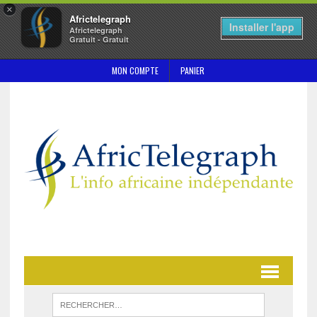
×
Africtelegraph
Installer l'app
Africtelegraph
Gratuit - Gratuit
MON COMPTE
PANIER