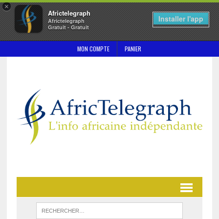
×
Africtelegraph
Installer l'app
Africtelegraph
Gratuit - Gratuit
MON COMPTE
PANIER