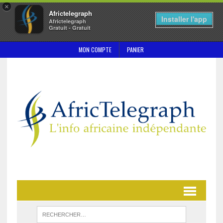
×
Africtelegraph
Installer l'app
Africtelegraph
Gratuit - Gratuit
MON COMPTE
PANIER