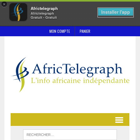
×
Africtelegraph
Installer l'app
Africtelegraph
Gratuit - Gratuit
MON COMPTE
PANIER