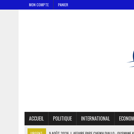
MON COMPTE
PANIER
ACCUEIL
POLITIQUE
INTERNATIONAL
ECONOM
URGENT:
9 AOÛT 2026
|
GABON : 46 000 ÉLÈVES DU PRIMAIRE AFF