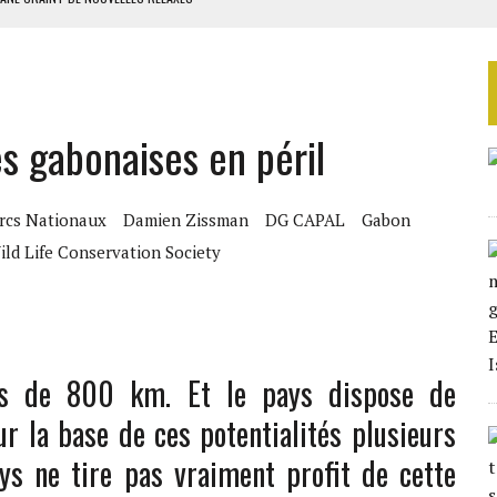
TURES SYRIENNES
IQUES DE MACKY SALL
ES ADF
s gabonaises en péril
 DE NOUVELLES RELAXES
rcs Nationaux
Damien Zissman
DG CAPAL
Gabon
ild Life Conservation Society
es de 800 km. Et le pays dispose de
r la base de ces potentialités plusieurs
ys ne tire pas vraiment profit de cette