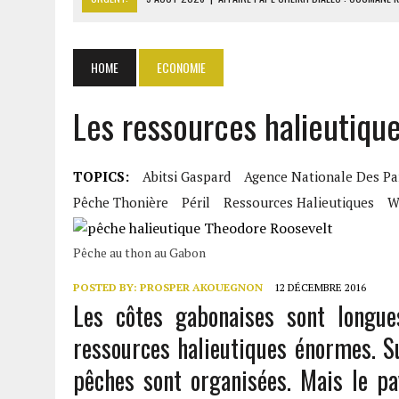
9 AOÛT 2026
|
ASSALA À DAMAS : UN CONCERT QUI RAVIVE LES FRAC
9 AOÛT 2026
|
AÏSSATA TALL SALL RÉVÈLE LES COULISSES DIPLOMAT
HOME
ECONOMIE
9 AOÛT 2026
|
ITURI : 13 CIVILS TUÉS ET UN VILLAGE INCENDIÉ PAR L
Les ressources halieutique
9 AOÛT 2026
|
AFFAIRE PAPE CHEIKH DIALLO : OUSMANE KANE CRAINT
TOPICS:
Abitsi Gaspard
Agence Nationale Des Pa
Pêche Thonière
Péril
Ressources Halieutiques
W
Pêche au thon au Gabon
POSTED BY:
PROSPER AKOUEGNON
12 DÉCEMBRE 2016
Les côtes gabonaises sont longu
ressources halieutiques énormes. Su
pêches sont organisées. Mais le pa