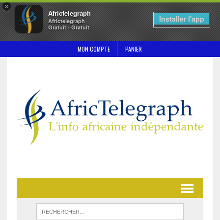
×
Africtelegraph
Installer l'app
Africtelegraph
Gratuit - Gratuit
MON COMPTE
PANIER