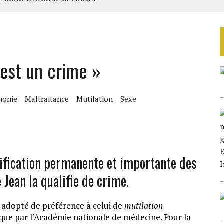
OUR L’INDÉPENDANCE
E DUPLICITÉ SUR L’ASER
RIEN DE DÉVELOPPEMENT
 est un crime »
 DU PROJET SÉNÉGALO-MAURITANIEN
honie
Maltraitance
Mutilation
Sexe
ification permanente et importante des
Jean la qualifie de crime.
 adopté de préférence à celui de
mutilation
que par l’Académie nationale de médecine. Pour la