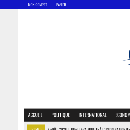
MON COMPTE
PANIER
ACCUEIL
POLITIQUE
INTERNATIONAL
ECONOM
URGENT:
7 AOÛT 2026
|
OUATTARA APPELLE À L’UNION NATIONALE