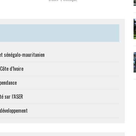
et sénégalo-mauritanien
Côte d’Ivoire
épendance
té sur l’ASER
e développement