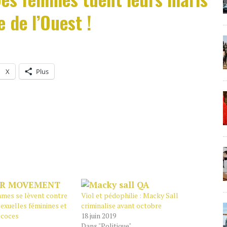
e de l’Ouest !
X
Plus
mmes se lèvent contre
Viol et pédophilie : Macky Sall
sexuelles féminines et
criminalise avant octobre
écoces
18 juin 2019
Dans "Politique"