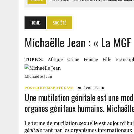
7 AOÛT 2026
|
CÔTE D’IVOIRE : OUATTARA GRACIE 4 661 DÉTENUS P
7 AOÛT 2026
|
SÉNÉGAL : THIERNO ALASSANE SALL ACCUSE PASTEF D
HOME
SOCIÉTÉ
7 AOÛT 2026
|
LE PREMIER MINISTRE GUINÉEN SALUE LE MODÈLE IVOI
Michaëlle Jean : « La MGF
7 AOÛT 2026
|
GAZ GTA : KOSMOS ENERGY ACTUALISE L’AVANCEMENT
TOPICS:
Afrique
Crime
Femme
Fille
Francop
Michaëlle Jean
POSTED BY:
MAPOTE GAYE
20 FÉVRIER 2018
Une mutilation génitale est une mod
organes génitaux humains. Michaëlle 
Le terme de mutilation sexuelle est aujourd’hui
génitale
tant par les organismes internationaux 