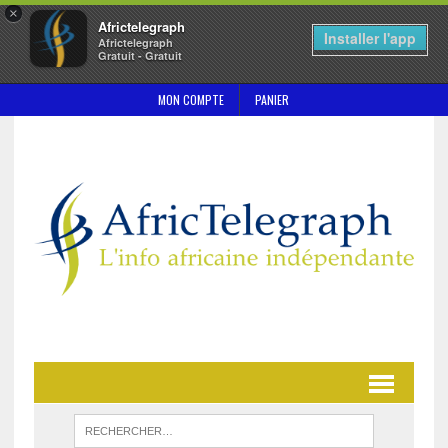
×
Africtelegraph
Installer l'app
Africtelegraph
Gratuit - Gratuit
MON COMPTE
PANIER