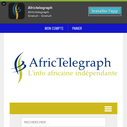
×
Africtelegraph
Installer l'app
Africtelegraph
Gratuit - Gratuit
MON COMPTE
PANIER