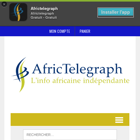
×
Africtelegraph
Installer l'app
Africtelegraph
Gratuit - Gratuit
MON COMPTE
PANIER