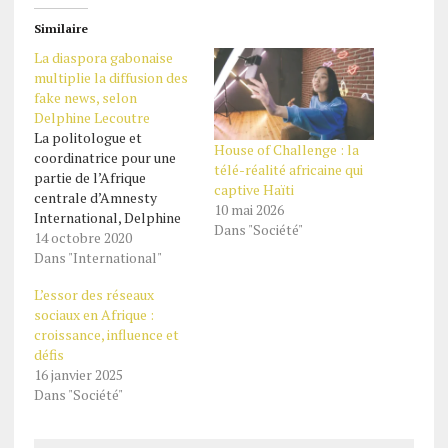
Similaire
La diaspora gabonaise
multiplie la diffusion des
fake news, selon
Delphine Lecoutre
La politologue et
House of Challenge : la
coordinatrice pour une
télé-réalité africaine qui
partie de l’Afrique
captive Haïti
centrale d’Amnesty
10 mai 2026
International, Delphine
Dans "Société"
Lecoutre s’est montrée
14 octobre 2020
particulièrement sévère à
Dans "International"
l’encontre des milieux
L’essor des réseaux
gabonais d’opposition.
sociaux en Afrique :
L’invitée Afrique, sur RFI,
croissance, influence et
n’est pas allée du dos de
défis
la cuillère. Delphine
16 janvier 2025
Lecoutre a tiré à boulets
Dans "Société"
rouges sur les activistes
de la diaspora
gabonaise…