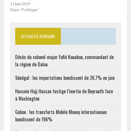
gouvernement du
11 juin 2019
Sénégal a l’obligation
Dans "Politique"
d’élucider cette affaire du
pétrole soulevée par nos
confrères de la BBC.
ACTUALITÉ AFRICAINE
Décès du colonel-major Fofié Kouakou, commandant de
la région de Daloa
Sénégal : les importations bondissent de 26,7% en juin
Hussein Hajj Hassan fustige l’inertie de Beyrouth face
à Washington
Gabon : les transferts Mobile Money internationaux
bondissent de 196%