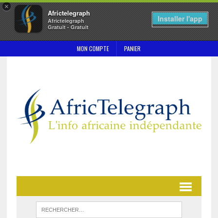
×
Africtelegraph
Installer l'app
Africtelegraph
Gratuit - Gratuit
MON COMPTE
PANIER