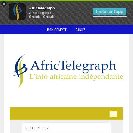
×
Africtelegraph
Installer l'app
Africtelegraph
Gratuit - Gratuit
MON COMPTE
PANIER