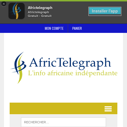
×
Africtelegraph
Installer l'app
Africtelegraph
Gratuit - Gratuit
MON COMPTE
PANIER