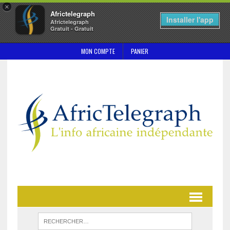
×
Africtelegraph
Installer l'app
Africtelegraph
Gratuit - Gratuit
MON COMPTE
PANIER