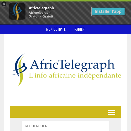
×
Africtelegraph
Installer l'app
Africtelegraph
Gratuit - Gratuit
MON COMPTE
PANIER