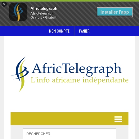
×
Africtelegraph
Installer l'app
Africtelegraph
Gratuit - Gratuit
MON COMPTE
PANIER